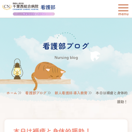
看護部ブログ
Nursing blog
ホーム
看護部ブログ
新人看護師 導入教育
本日は褥瘡と身体的
援助！
本日は褥瘡と身体的援助！