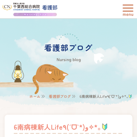
看護部ブログ
Nursing blog
ホーム
看護部ブログ
6南病棟新人Life٩(ˊᗜˋ*)و✧*｡
6南病棟新人Life٩(ˊᗜˋ*)و✧*｡